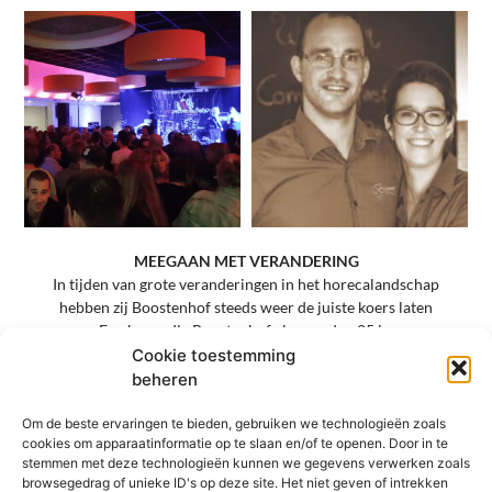
MEEGAAN MET VERANDERING
In tijden van grote veranderingen in het horecalandschap
hebben zij Boostenhof steeds weer de juiste koers laten
varen. Een koers die Boostenhof al meer dan 25 jaar naar
grootse hoogte heeft gebracht. Door de vaste
Cookie toestemming
stuurmanshanden van de familie Dings is Boostenhof
beheren
uitgegroeid van een ‘café met zaal’ naar een Horecabedrijf
dat in alle opzichten multifunctioneel is.
Om de beste ervaringen te bieden, gebruiken we technologieën zoals
cookies om apparaatinformatie op te slaan en/of te openen. Door in te
stemmen met deze technologieën kunnen we gegevens verwerken zoals
KWALITEIT EN GASTVRIJHEID
browsegedrag of unieke ID's op deze site. Het niet geven of intrekken